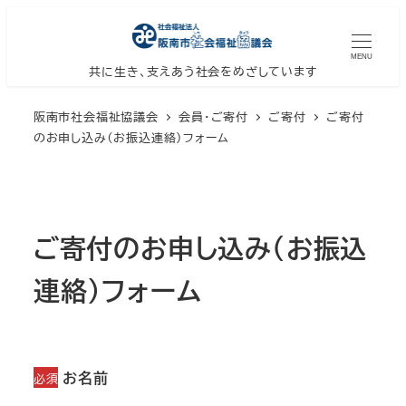
メ
イ
MENU
ン
共に生き、支えあう社会をめざしています
コ
阪南市社会福祉協議会
会員・ご寄付
ご寄付
ご寄付
ン
のお申し込み（お振込連絡）フォーム
テ
ン
ツ
へ
ご寄付のお申し込み（お振込
移
動
連絡）フォーム
お名前
必須