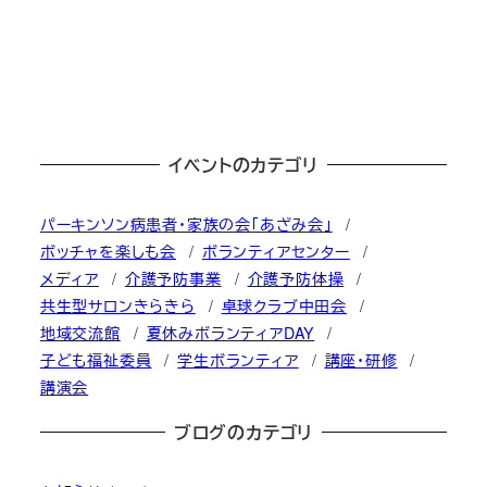
イベントのカテゴリ
パーキンソン病患者・家族の会「あざみ会」
ボッチャを楽しも会
ボランティアセンター
メディア
介護予防事業
介護予防体操
共生型サロンきらきら
卓球クラブ中田会
地域交流館
夏休みボランティアDAY
子ども福祉委員
学生ボランティア
講座・研修
講演会
ブログのカテゴリ