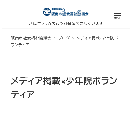
メ
イ
MENU
ン
共に生き、支えあう社会をめざしています
コ
阪南市社会福祉協議会
ブログ
メディア掲載×少年院ボ
ン
ランティア
テ
ン
ツ
へ
メディア掲載×少年院ボラン
移
動
ティア