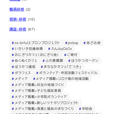
職員研修
(2)
視察・研修
(10)
講座・研修
(67)
co-lorfulエプロンプロジェクト
pickup
あざみ会
いきいき百歳体操
えんJoyCoCo
おにぎりカフェ（おにぎり会）
ご寄付
ぬくぬくカフェ
ふれ愛農園
ほうかつガーデン
ほうかつ通信
まちなかカフェ「さつき」
ボラフェス
ボランティア・市民活動フェスティバル
メディア
メディア掲載×コロナ禍の地域活動
メディア掲載×共生の地域づくり
メディア掲載×子ども福祉委員
メディア掲載×少年院ボランティア
メディア掲載×新しいツナガリプロジェクト
メディア掲載×漁業と福祉のまちづくり
中田会