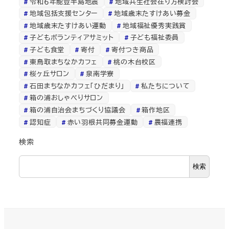
令和６年能登半島地震
地域共生社会在り方検討会
地域包括支援センター
地域歳末たすけあい募金
地域歳末たすけあい運動
地域福祉優秀実践賞
子どもボランティアサミット
子ども福祉委員
子ども食堂
寄付
寄付つき商品
東鳥取まちなかカフェ
桃の木台校区
桜ヶ丘サロン
泉南学寮
石田まちなかカフェ「ひだまり」
私たちについて
箱の浦おしゃべりサロン
箱の浦自治会まちづくり協議会
箱作地区
認知症
赤い羽根共同募金運動
農福連携
検索
検索