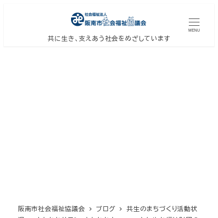
メ
イ
MENU
ン
共に生き、支えあう社会をめざしています
コ
ン
テ
ン
ツ
へ
移
動
阪南市社会福祉協議会
ブログ
共生のまちづくり活動状