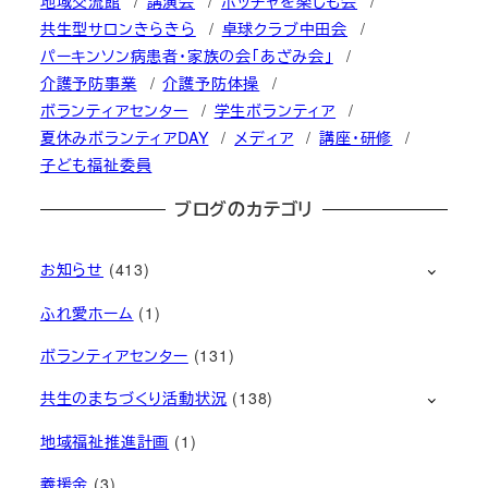
地域交流館
講演会
ボッチャを楽しも会
共生型サロンきらきら
卓球クラブ中田会
パーキンソン病患者・家族の会「あざみ会」
介護予防事業
介護予防体操
ボランティアセンター
学生ボランティア
夏休みボランティアDAY
メディア
講座・研修
子ども福祉委員
ブログのカテゴリ
お知らせ
(413)
ふれ愛ホーム
(1)
ボランティアセンター
(131)
共生のまちづくり活動状況
(138)
地域福祉推進計画
(1)
義援金
(3)