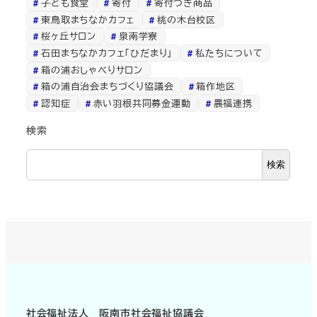
子ども食堂
寄付
寄付つき商品
東鳥取まちなかカフェ
桃の木台校区
桜ヶ丘サロン
泉南学寮
石田まちなかカフェ「ひだまり」
私たちについて
箱の浦おしゃべりサロン
箱の浦自治会まちづくり協議会
箱作地区
認知症
赤い羽根共同募金運動
農福連携
検索
検索
社会福祉法人 阪南市社会福祉協議会