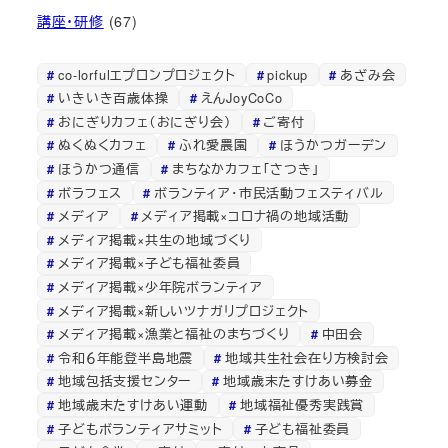
講座・研修
(67)
co-lorfulエプロンプロジェクト
pickup
あざみ会
いきいき百歳体操
えんJoyCoCo
おにぎりカフェ（おにぎり会）
ご寄付
ぬくぬくカフェ
ふれ愛農園
ほうかつガーデン
ほうかつ通信
まちなかカフェ「さつき」
ボラフェス
ボランティア・市民活動フェスティバル
メディア
メディア掲載×コロナ禍の地域活動
メディア掲載×共生の地域づくり
メディア掲載×子ども福祉委員
メディア掲載×少年院ボランティア
メディア掲載×新しいツナガリプロジェクト
メディア掲載×漁業と福祉のまちづくり
中田会
令和６年能登半島地震
地域共生社会在り方検討会
地域包括支援センター
地域歳末たすけあい募金
地域歳末たすけあい運動
地域福祉優秀実践賞
子どもボランティアサミット
子ども福祉委員