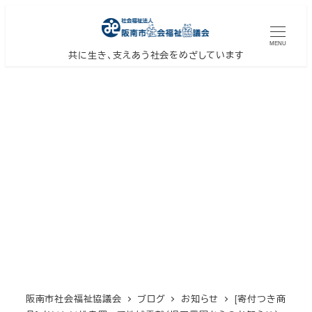
メ
イ
MENU
ン
共に生き、支えあう社会をめざしています
コ
ン
テ
ン
ツ
へ
移
動
阪南市社会福祉協議会
ブログ
お知らせ
[寄付つき商