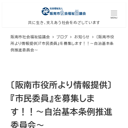
メ
イ
MENU
ン
共に生き、支えあう社会をめざしています
コ
阪南市社会福祉協議会
ブログ
お知らせ
〔阪南市役
ン
所より情報提供〕『市民委員』を募集します！！～自治基本条
テ
例推進委員会～
ン
ツ
へ
移
〔阪南市役所より情報提供〕
動
『市民委員』を募集しま
す！！～自治基本条例推進
委員会～