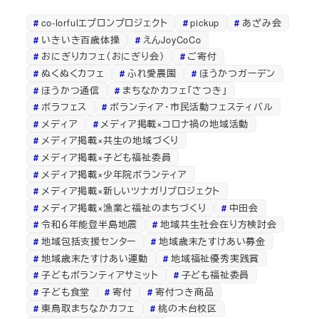
co-lorfulエプロンプロジェクト
pickup
あざみ会
いきいき百歳体操
えんJoyCoCo
おにぎりカフェ（おにぎり会）
ご寄付
ぬくぬくカフェ
ふれ愛農園
ほうかつガーデン
ほうかつ通信
まちなかカフェ「さつき」
ボラフェス
ボランティア・市民活動フェスティバル
メディア
メディア掲載×コロナ禍の地域活動
メディア掲載×共生の地域づくり
メディア掲載×子ども福祉委員
メディア掲載×少年院ボランティア
メディア掲載×新しいツナガリプロジェクト
メディア掲載×漁業と福祉のまちづくり
中田会
令和６年能登半島地震
地域共生社会在り方検討会
地域包括支援センター
地域歳末たすけあい募金
地域歳末たすけあい運動
地域福祉優秀実践賞
子どもボランティアサミット
子ども福祉委員
子ども食堂
寄付
寄付つき商品
東鳥取まちなかカフェ
桃の木台校区