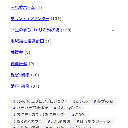
ふれ愛ホーム
(1)
ボランティアセンター
(131)
共生のまちづくり活動状況
(138)
地域福祉推進計画
(1)
義援金
(3)
職員研修
(2)
視察・研修
(10)
講座・研修
(67)
co-lorfulエプロンプロジェクト
pickup
あざみ会
いきいき百歳体操
えんJoyCoCo
おにぎりカフェ（おにぎり会）
ご寄付
ぬくぬくカフェ
ふれ愛農園
ほうかつガーデン
ほうかつ通信
まちなかカフェ「さつき」