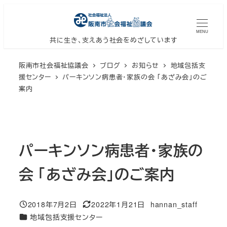
メ
イ
MENU
ン
共に生き、支えあう社会をめざしています
コ
阪南市社会福祉協議会
ブログ
お知らせ
地域包括支
ン
援センター
パーキンソン病患者・家族の会 「あざみ会」のご
テ
案内
ン
ツ
へ
移
パーキンソン病患者・家族の
動
会 「あざみ会」のご案内
2018年7月2日
2022年1月21日
hannan_staff
投稿日
更新日
著
カテゴリー
地域包括支援センター
者