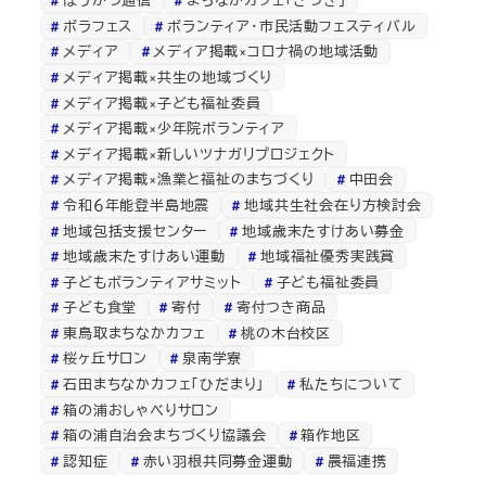
ボラフェス
ボランティア・市民活動フェスティバル
メディア
メディア掲載×コロナ禍の地域活動
メディア掲載×共生の地域づくり
メディア掲載×子ども福祉委員
メディア掲載×少年院ボランティア
メディア掲載×新しいツナガリプロジェクト
メディア掲載×漁業と福祉のまちづくり
中田会
令和６年能登半島地震
地域共生社会在り方検討会
地域包括支援センター
地域歳末たすけあい募金
地域歳末たすけあい運動
地域福祉優秀実践賞
子どもボランティアサミット
子ども福祉委員
子ども食堂
寄付
寄付つき商品
東鳥取まちなかカフェ
桃の木台校区
桜ヶ丘サロン
泉南学寮
石田まちなかカフェ「ひだまり」
私たちについて
箱の浦おしゃべりサロン
箱の浦自治会まちづくり協議会
箱作地区
認知症
赤い羽根共同募金運動
農福連携