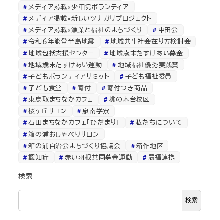
メディア掲載×少年院ボランティア
メディア掲載×新しいツナガリプロジェクト
メディア掲載×漁業と福祉のまちづくり
中田会
令和６年能登半島地震
地域共生社会在り方検討会
地域包括支援センター
地域歳末たすけあい募金
地域歳末たすけあい運動
地域福祉優秀実践賞
子どもボランティアサミット
子ども福祉委員
子ども食堂
寄付
寄付つき商品
東鳥取まちなかカフェ
桃の木台校区
桜ヶ丘サロン
泉南学寮
石田まちなかカフェ「ひだまり」
私たちについて
箱の浦おしゃべりサロン
箱の浦自治会まちづくり協議会
箱作地区
認知症
赤い羽根共同募金運動
農福連携
検索
検索