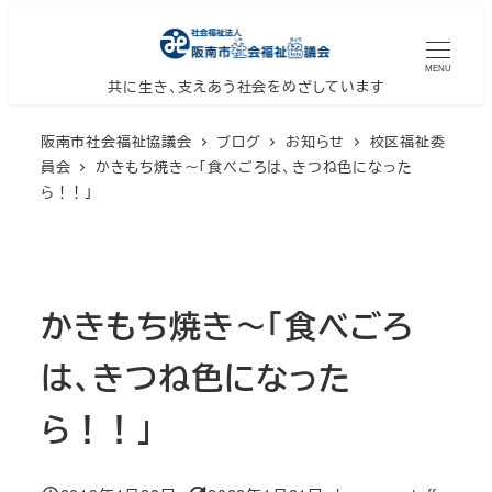
メ
イ
MENU
ン
共に生き、支えあう社会をめざしています
コ
阪南市社会福祉協議会
ブログ
お知らせ
校区福祉委
ン
員会
かきもち焼き～「食べごろは、きつね色になった
テ
ら！！」
ン
ツ
へ
移
かきもち焼き～「食べごろ
動
は、きつね色になった
ら！！」