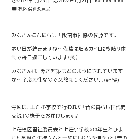
2019年1月28日
2022年1月21日
hannan_staff
投稿日
更新日
著
カテゴリー
校区福祉委員会
者
みなさんこんにちは！阪南市社協の佐藤です。
寒い日が続きますね～佐藤は貼るカイロ2枚貼り体
制で毎日過ごしています（笑）
みなさんは、寒さ対策はどのようにされています
か～？冷え性なので又教えてください…(#^^#)
今回は、上荘小学校で行われた「昔の暮らし世代間
交流」の様子をお届けします♪
上荘校区福祉委員会と上荘小学校の3年生とひま
わり学級の生徒さんと一緒に「おかき焼き」と「昔の