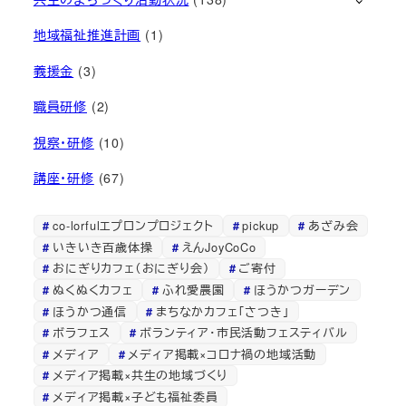
地域福祉推進計画
(1)
義援金
(3)
職員研修
(2)
視察・研修
(10)
講座・研修
(67)
co-lorfulエプロンプロジェクト
pickup
あざみ会
いきいき百歳体操
えんJoyCoCo
おにぎりカフェ（おにぎり会）
ご寄付
ぬくぬくカフェ
ふれ愛農園
ほうかつガーデン
ほうかつ通信
まちなかカフェ「さつき」
ボラフェス
ボランティア・市民活動フェスティバル
メディア
メディア掲載×コロナ禍の地域活動
メディア掲載×共生の地域づくり
メディア掲載×子ども福祉委員