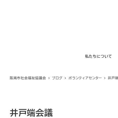
メ
イ
ン
コ
ン
テ
ン
私たちについて
ツ
へ
移
阪南市社会福祉協議会
ブログ
ボランティアセンター
井戸
動
井戸端会議