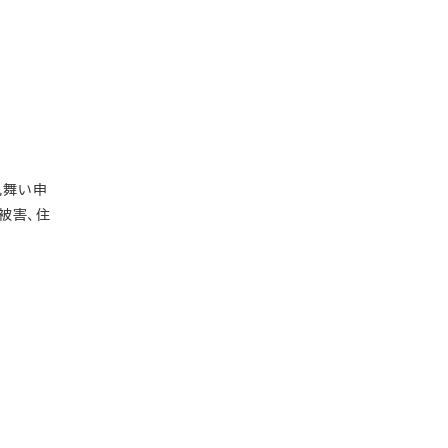
見舞い申
被害、住