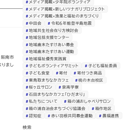
メディア掲載×少年院ボランティア
メディア掲載×新しいツナガリプロジェクト
メディア掲載×漁業と福祉のまちづくり
中田会
令和６年能登半島地震
地域共生社会在り方検討会
地域包括支援センター
地域歳末たすけあい募金
地域歳末たすけあい運動
 阪南市
地域福祉優秀実践賞
なりまし
子どもボランティアサミット
子ども福祉委員
子ども食堂
寄付
寄付つき商品
東鳥取まちなかカフェ
桃の木台校区
桜ヶ丘サロン
泉南学寮
石田まちなかカフェ「ひだまり」
私たちについて
箱の浦おしゃべりサロン
箱の浦自治会まちづくり協議会
箱作地区
認知症
赤い羽根共同募金運動
農福連携
検索