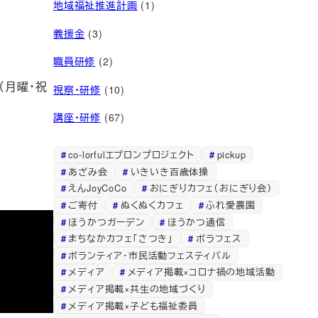
地域福祉推進計画
(1)
義援金
(3)
職員研修
(2)
（月曜・祝
視察・研修
(10)
講座・研修
(67)
co-lorfulエプロンプロジェクト
pickup
あざみ会
いきいき百歳体操
えんJoyCoCo
おにぎりカフェ（おにぎり会）
ご寄付
ぬくぬくカフェ
ふれ愛農園
ほうかつガーデン
ほうかつ通信
まちなかカフェ「さつき」
ボラフェス
ボランティア・市民活動フェスティバル
メディア
メディア掲載×コロナ禍の地域活動
メディア掲載×共生の地域づくり
メディア掲載×子ども福祉委員