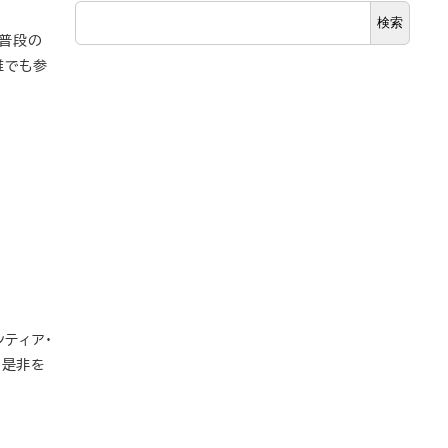
検索
 普段の
誰でも参
ンティア・
の是非を