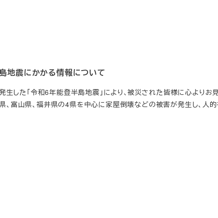
登半島地震にかかる情報について
1日に発生した「令和6年能登半島地震」により､被災された皆様に心よりお
潟県、富山県、福井県の4県を中心に家屋倒壊などの被害が発生し、人的
]