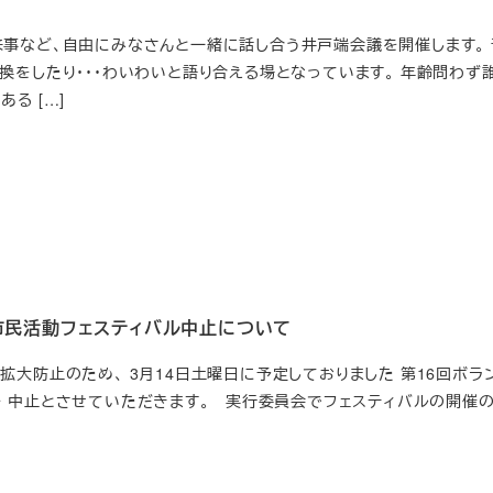
事など、自由にみなさんと一緒に話し合う井戸端会議を開催します。
換をしたり・・・わいわいと語り合える場となっています。 年齢問わず
る […]
・市民活動フェスティバル中止について
拡大防止のため、 3月14日土曜日に予定しておりました 第16回ボラ
を 中止とさせていただきます。 実行委員会でフェスティバルの開催