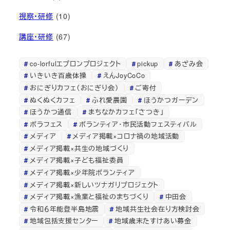
視察・研修
(10)
講座・研修
(67)
co-lorfulエプロンプロジェクト
pickup
あざみ会
いきいき百歳体操
えんJoyCoCo
おにぎりカフェ（おにぎり会）
ご寄付
ぬくぬくカフェ
ふれ愛農園
ほうかつガーデン
ほうかつ通信
まちなかカフェ「さつき」
ボラフェス
ボランティア・市民活動フェスティバル
メディア
メディア掲載×コロナ禍の地域活動
メディア掲載×共生の地域づくり
メディア掲載×子ども福祉委員
メディア掲載×少年院ボランティア
メディア掲載×新しいツナガリプロジェクト
メディア掲載×漁業と福祉のまちづくり
中田会
令和６年能登半島地震
地域共生社会在り方検討会
地域包括支援センター
地域歳末たすけあい募金