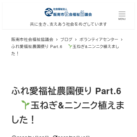
メ
イ
MENU
ン
共に生き、支えあう社会をめざしています
コ
阪南市社会福祉協議会
ブログ
ボランティアセンター
ン
ふれ愛福祉農園便り Part.6
玉ねぎ&ニンニク植えまし
テ
た！
ン
ツ
へ
移
ふれ愛福祉農園便り Part.6
動
玉ねぎ&ニンニク植えま
した！