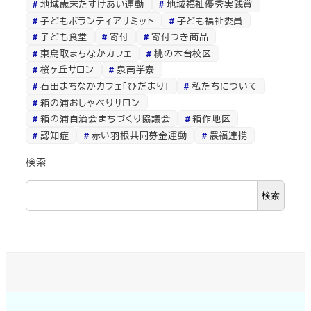
地域歳末たすけあい運動
地域福祉優秀実践賞
子どもボランティアサミット
子ども福祉委員
子ども食堂
寄付
寄付つき商品
東鳥取まちなかカフェ
桃の木台校区
桜ヶ丘サロン
泉南学寮
石田まちなかカフェ「ひだまり」
私たちについて
箱の浦おしゃべりサロン
箱の浦自治会まちづくり協議会
箱作地区
認知症
赤い羽根共同募金運動
農福連携
検索
検索