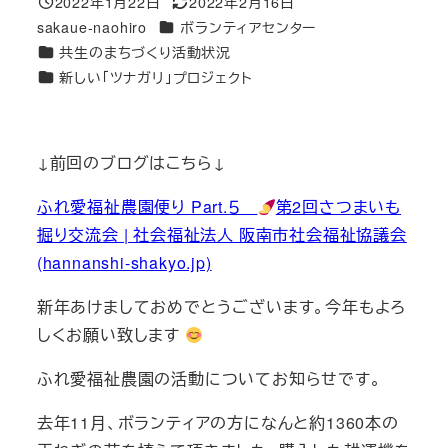
2022年1月22日
2022年2月16日
投稿日
更新日
カテゴリー
sakaue-naohiro
ボランティアセンター
著
カテゴリー
共生のまちづくり活動状況
者
カテゴリー
新しい「ツナガリ」プロジェクト
↓前回のブログはこちら↓
ふれ愛福祉農園便り Part.５
第2回さつまいも
掘り交流会 | 社会福祉法人 阪南市社会福祉協議会
(hannanshi-shakyo.jp)
新年あけましておめでとうございます。今年もよろ
しくお願い致します
ふれ愛福祉農園の活動についてお知らせです。
去年11月、ボランティアの方になんと約1360本の