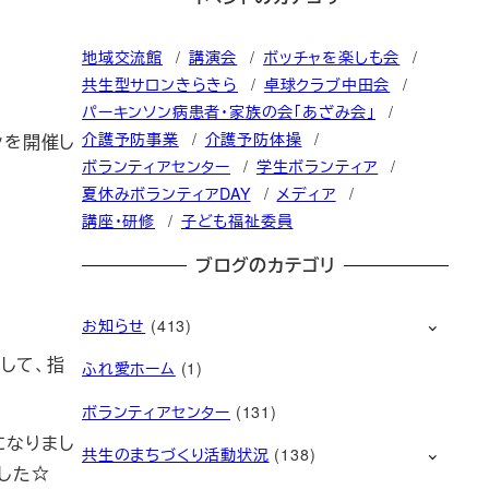
地域交流館
講演会
ボッチャを楽しも会
共生型サロンきらきら
卓球クラブ中田会
パーキンソン病患者・家族の会「あざみ会」
介護予防事業
介護予防体操
ンを開催し
ボランティアセンター
学生ボランティア
夏休みボランティアDAY
メディア
講座・研修
子ども福祉委員
ブログのカテゴリ
お知らせ
(413)
して、指
ふれ愛ホーム
(1)
ボランティアセンター
(131)
になりまし
共生のまちづくり活動状況
(138)
した☆