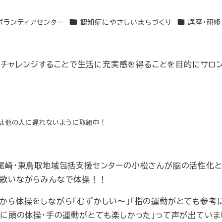
ゴリー
カテゴリー
カテゴリー
ボランティアセンター
認知症にやさしいまちづくり
講座・研修
にチャレンジすることで生活に充実感を得ることを目的にサロ
は他の人に遅れないように取組中！
尾崎・東鳥取地域包括支援センターの小松さんが脳の活性化と
歌いながらみんなで体操！！
から体操をしながら「むずかしい〜」「指の運動がとても参考
初に頭の体操・手の運動がとても楽しかった」って声が出ていま