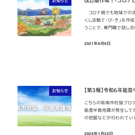
改訂版作成！「コロナ
お知らせ
コロナ禍でも地域での活
くし活動て・び・き」を作
うことで、専門職で話し合い
2021年8月6日
投稿日
【第３報】令和６年能
お知らせ
こちらの阪南市社協ブロ
能登半島地震が発生して
の把握などが行われている
2024年1月23日