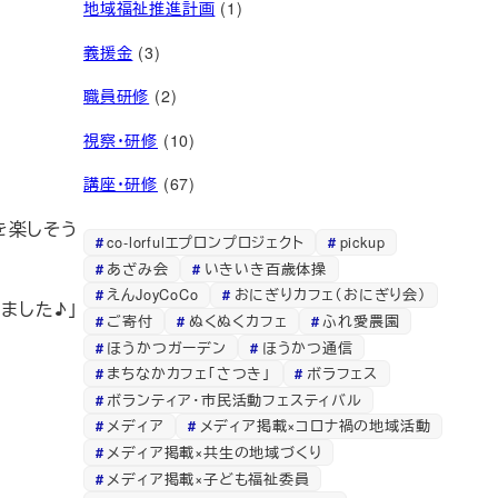
地域福祉推進計画
(1)
義援金
(3)
職員研修
(2)
視察・研修
(10)
講座・研修
(67)
を楽しそう
co-lorfulエプロンプロジェクト
pickup
あざみ会
いきいき百歳体操
えんJoyCoCo
おにぎりカフェ（おにぎり会）
ました♪」
ご寄付
ぬくぬくカフェ
ふれ愛農園
ほうかつガーデン
ほうかつ通信
まちなかカフェ「さつき」
ボラフェス
ボランティア・市民活動フェスティバル
メディア
メディア掲載×コロナ禍の地域活動
メディア掲載×共生の地域づくり
メディア掲載×子ども福祉委員