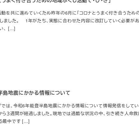
とうまく付き合うための地域ふくし活動て・び・き」
動を共に進めていくため昨年の6月に「コロナとうまく付き合うため
成しました。 1年がたち、実態に合わせた内容に改訂していく必要が
、 […]
登半島地震にかかる情報について
グでは、令和6年能登半島地震にかかる情報について情報発信をしてい
から３週間が経過しました。現地では過酷な状況の中、引き続き人命救
最中です […]