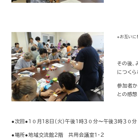
※お互いに
その後、
につくら
参加者か
との感想
●次回●１０月１８日（火）午後１時３０分〜午後３時３０分
●場所●地域交流館２階 共用会議室１・２