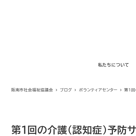
メ
イ
ン
コ
ン
テ
ン
私たちについて
ツ
へ
移
阪南市社会福祉協議会
ブログ
ボランティアセンター
第１回
動
第１回の介護（認知症）予防