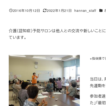
カテ
2016年10月12日
2022年1月21日
hannan_staff
投稿日
更新日
著
者
介護（認知症）予防サロンは他人との交流や新しいこと
ています。
※指体操で
当日は、
先運動を
参加者達
た」「最