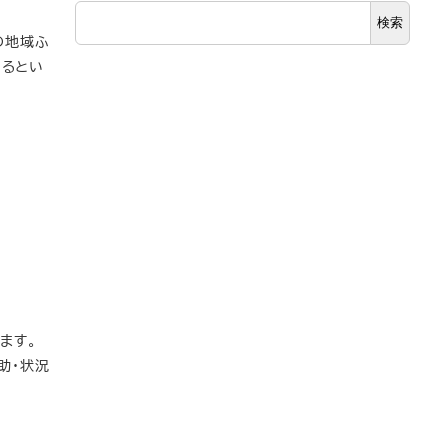
検索
の地域ふ
あるとい
ます。
助・状況