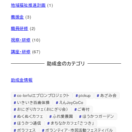
地域福祉推進計画
(1)
義援金
(3)
職員研修
(2)
視察・研修
(10)
講座・研修
(67)
助成金のカテゴリ
助成金情報
co-lorfulエプロンプロジェクト
pickup
あざみ会
いきいき百歳体操
えんJoyCoCo
おにぎりカフェ（おにぎり会）
ご寄付
ぬくぬくカフェ
ふれ愛農園
ほうかつガーデン
ほうかつ通信
まちなかカフェ「さつき」
ボラフェス
ボランティア・市民活動フェスティバル