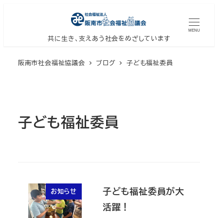
メ
イ
MENU
ン
共に生き、支えあう社会をめざしています
コ
阪南市社会福祉協議会
ブログ
子ども福祉委員
ン
テ
ン
ツ
子ども福祉委員
へ
移
動
子ども福祉委員が大
お知らせ
活躍！