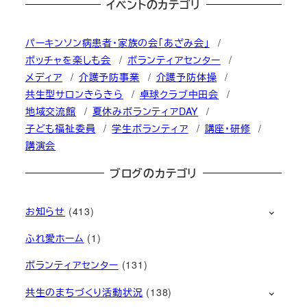
イベントのカテゴリ
パーキンソン病患者・家族の会「あざみ会」
ボッチャを楽しも会
ボランティアセンター
メディア
介護予防事業
介護予防体操
共生型サロンきらきら
卓球クラブ中田会
地域交流館
夏休みボランティアDAY
子ども福祉委員
学生ボランティア
講座・研修
講演会
ブログのカテゴリ
お知らせ
(413)
ふれ愛ホーム
(1)
ボランティアセンター
(131)
共生のまちづくり活動状況
(138)