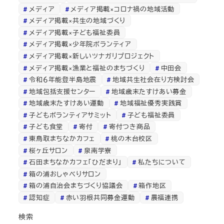
メディア
メディア掲載×コロナ禍の地域活動
メディア掲載×共生の地域づくり
メディア掲載×子ども福祉委員
メディア掲載×少年院ボランティア
メディア掲載×新しいツナガリプロジェクト
メディア掲載×漁業と福祉のまちづくり
中田会
令和６年能登半島地震
地域共生社会在り方検討会
地域包括支援センター
地域歳末たすけあい募金
地域歳末たすけあい運動
地域福祉優秀実践賞
子どもボランティアサミット
子ども福祉委員
子ども食堂
寄付
寄付つき商品
東鳥取まちなかカフェ
桃の木台校区
桜ヶ丘サロン
泉南学寮
石田まちなかカフェ「ひだまり」
私たちについて
箱の浦おしゃべりサロン
箱の浦自治会まちづくり協議会
箱作地区
認知症
赤い羽根共同募金運動
農福連携
検索