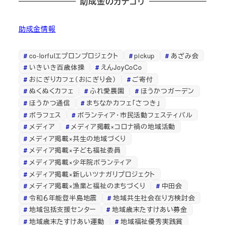
助成金のカテゴリ
助成金情報
co-lorfulエプロンプロジェクト
pickup
あざみ会
いきいき百歳体操
えんJoyCoCo
おにぎりカフェ（おにぎり会）
ご寄付
ぬくぬくカフェ
ふれ愛農園
ほうかつガーデン
ほうかつ通信
まちなかカフェ「さつき」
ボラフェス
ボランティア・市民活動フェスティバル
メディア
メディア掲載×コロナ禍の地域活動
メディア掲載×共生の地域づくり
メディア掲載×子ども福祉委員
メディア掲載×少年院ボランティア
メディア掲載×新しいツナガリプロジェクト
メディア掲載×漁業と福祉のまちづくり
中田会
令和６年能登半島地震
地域共生社会在り方検討会
地域包括支援センター
地域歳末たすけあい募金
地域歳末たすけあい運動
地域福祉優秀実践賞