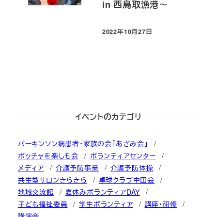
in 西鳥取漁港～
2022年10月27日
投稿日
イベントのカテゴリ
パーキンソン病患者・家族の会「あざみ会」
ボッチャを楽しも会
ボランティアセンター
メディア
介護予防事業
介護予防体操
共生型サロンきらきら
卓球クラブ中田会
地域交流館
夏休みボランティアDAY
子ども福祉委員
学生ボランティア
講座・研修
講演会