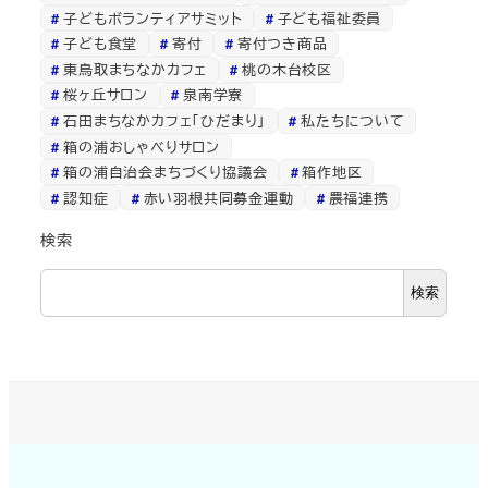
子どもボランティアサミット
子ども福祉委員
子ども食堂
寄付
寄付つき商品
東鳥取まちなかカフェ
桃の木台校区
桜ヶ丘サロン
泉南学寮
石田まちなかカフェ「ひだまり」
私たちについて
箱の浦おしゃべりサロン
箱の浦自治会まちづくり協議会
箱作地区
認知症
赤い羽根共同募金運動
農福連携
検索
検索