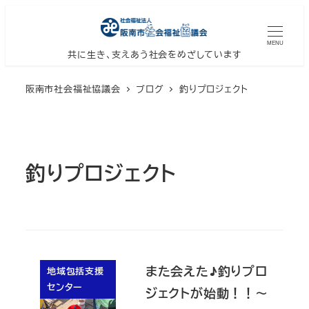
メ
イ
MENU
ン
共に生き、支えあう社会をめざしています
コ
阪南市社会福祉協議会
ブログ
釣りプロジェクト
ン
テ
ン
ツ
釣りプロジェクト
へ
移
動
また会えた♪釣りプロ
地域包括支援
センター
ジェクトが始動！！～