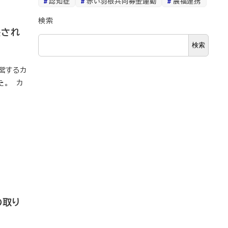
認知症
赤い羽根共同募金運動
農福連携
検索
映され
検索
営するカ
た。 カ
の取り