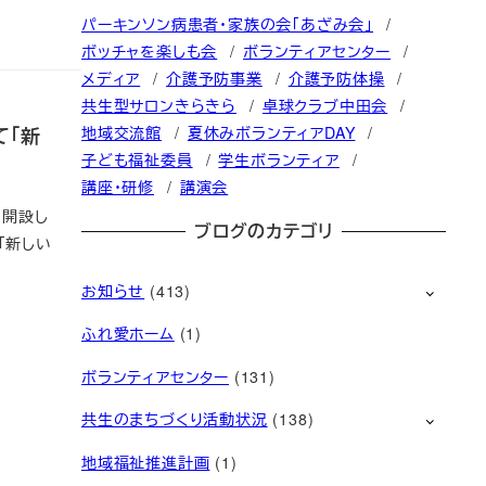
パーキンソン病患者・家族の会「あざみ会」
ボッチャを楽しも会
ボランティアセンター
メディア
介護予防事業
介護予防体操
共生型サロンきらきら
卓球クラブ中田会
て「新
地域交流館
夏休みボランティアDAY
子ども福祉委員
学生ボランティア
講座・研修
講演会
に開設し
ブログのカテゴリ
「新しい
お知らせ
(413)
ふれ愛ホーム
(1)
ボランティアセンター
(131)
共生のまちづくり活動状況
(138)
地域福祉推進計画
(1)