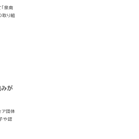
て「泉南
の取り組
組みが
ィア団体
子や認