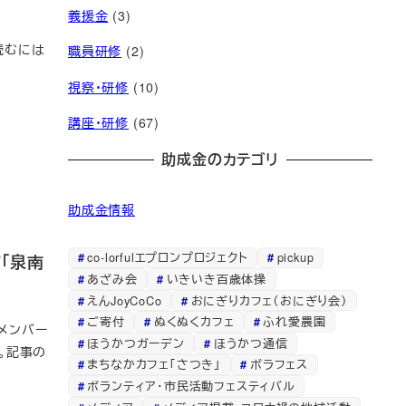
義援金
(3)
読むには
職員研修
(2)
視察・研修
(10)
講座・研修
(67)
助成金のカテゴリ
助成金情報
co-lorfulエプロンプロジェクト
pickup
「泉南
あざみ会
いきいき百歳体操
えんJoyCoCo
おにぎりカフェ（おにぎり会）
ご寄付
ぬくぬくカフェ
ふれ愛農園
をメンバー
ほうかつガーデン
ほうかつ通信
。記事の
まちなかカフェ「さつき」
ボラフェス
ボランティア・市民活動フェスティバル