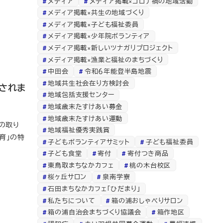
メディア
メディア掲載×コロナ禍の地域活動
メディア掲載×共生の地域づくり
メディア掲載×子ども福祉委員
メディア掲載×少年院ボランティア
メディア掲載×新しいツナガリプロジェクト
メディア掲載×漁業と福祉のまちづくり
中田会
令和６年能登半島地震
地域共生社会在り方検討会
されま
地域包括支援センター
地域歳末たすけあい募金
地域歳末たすけあい運動
の取り
地域福祉優秀実践賞
育」の特
子どもボランティアサミット
子ども福祉委員
子ども食堂
寄付
寄付つき商品
東鳥取まちなかカフェ
桃の木台校区
桜ヶ丘サロン
泉南学寮
石田まちなかカフェ「ひだまり」
私たちについて
箱の浦おしゃべりサロン
箱の浦自治会まちづくり協議会
箱作地区