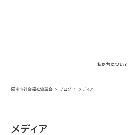
メ
イ
ン
コ
ン
テ
ン
私たちについて
ツ
へ
移
阪南市社会福祉協議会
ブログ
メディア
動
メディア