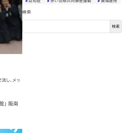
認知症
赤い羽根共同募金運動
農福連携
検索
検索
交流し、メッ
館」 阪南