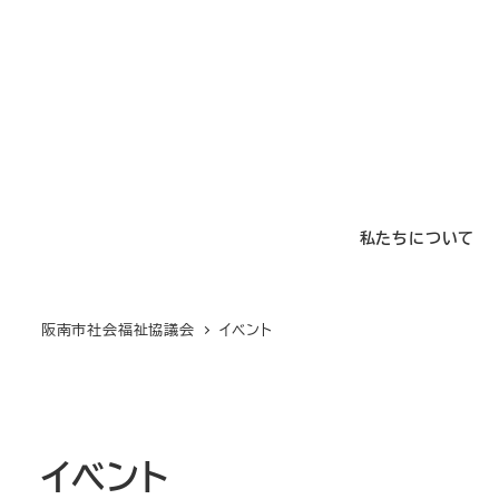
メ
イ
ン
コ
ン
テ
ン
私たちについて
ツ
へ
移
阪南市社会福祉協議会
イベント
動
イベント