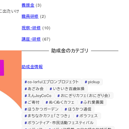
義援金
(3)
に出たいけ
職員研修
(2)
視察・研修
(10)
講座・研修
(67)
助成金のカテゴリ
助成金情報
co-lorfulエプロンプロジェクト
pickup
あざみ会
いきいき百歳体操
えんJoyCoCo
おにぎりカフェ（おにぎり会）
ご寄付
ぬくぬくカフェ
ふれ愛農園
ほうかつガーデン
ほうかつ通信
まちなかカフェ「さつき」
ボラフェス
ボランティア・市民活動フェスティバル