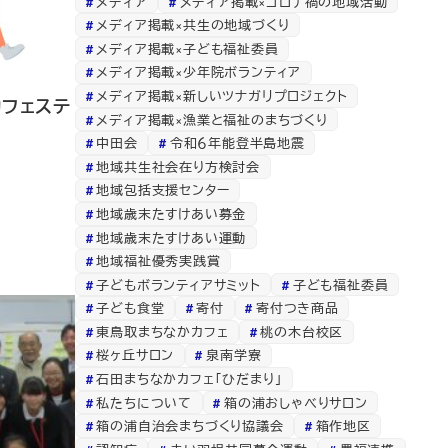
メディア
メディア掲載×コロナ禍の地域活動
メディア掲載×共生の地域づくり
メディア掲載×子ども福祉委員
メディア掲載×少年院ボランティア
メディア掲載×新しいツナガリプロジェクト
動フェステ
メディア掲載×漁業と福祉のまちづくり
中田会
令和６年能登半島地震
地域共生社会在り方検討会
地域包括支援センター
地域歳末たすけあい募金
地域歳末たすけあい運動
地域福祉優秀実践賞
子どもボランティアサミット
子ども福祉委員
子ども食堂
寄付
寄付つき商品
東鳥取まちなかカフェ
桃の木台校区
桜ヶ丘サロン
泉南学寮
石田まちなかカフェ「ひだまり」
私たちについて
箱の浦おしゃべりサロン
箱の浦自治会まちづくり協議会
箱作地区