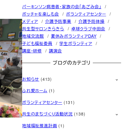
パーキンソン病患者・家族の会「あざみ会」
ボッチャを楽しも会
ボランティアセンター
メディア
介護予防事業
介護予防体操
共生型サロンきらきら
卓球クラブ中田会
地域交流館
夏休みボランティアDAY
子ども福祉委員
学生ボランティア
講座・研修
講演会
ブログのカテゴリ
お知らせ
(413)
ふれ愛ホーム
(1)
ボランティアセンター
(131)
共生のまちづくり活動状況
(138)
地域福祉推進計画
(1)