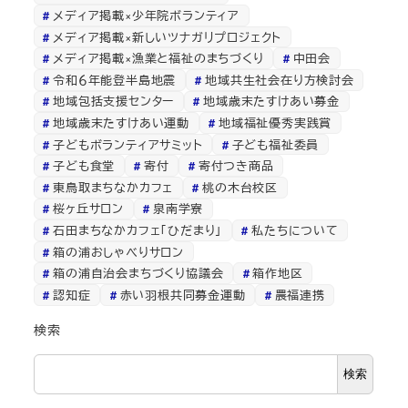
メディア掲載×少年院ボランティア
メディア掲載×新しいツナガリプロジェクト
メディア掲載×漁業と福祉のまちづくり
中田会
令和６年能登半島地震
地域共生社会在り方検討会
地域包括支援センター
地域歳末たすけあい募金
地域歳末たすけあい運動
地域福祉優秀実践賞
子どもボランティアサミット
子ども福祉委員
子ども食堂
寄付
寄付つき商品
東鳥取まちなかカフェ
桃の木台校区
桜ヶ丘サロン
泉南学寮
石田まちなかカフェ「ひだまり」
私たちについて
箱の浦おしゃべりサロン
箱の浦自治会まちづくり協議会
箱作地区
認知症
赤い羽根共同募金運動
農福連携
検索
検索