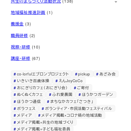
共生のまちづくり活動状況
(138)
地域福祉推進計画
(1)
義援金
(3)
職員研修
(2)
視察・研修
(10)
講座・研修
(67)
co-lorfulエプロンプロジェクト
pickup
あざみ会
いきいき百歳体操
えんJoyCoCo
おにぎりカフェ（おにぎり会）
ご寄付
ぬくぬくカフェ
ふれ愛農園
ほうかつガーデン
ほうかつ通信
まちなかカフェ「さつき」
ボラフェス
ボランティア・市民活動フェスティバル
メディア
メディア掲載×コロナ禍の地域活動
メディア掲載×共生の地域づくり
メディア掲載×子ども福祉委員