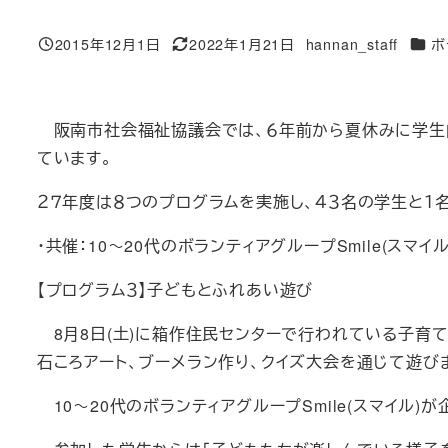
カテ
2015年12月1日
2022年1月21日
hannan_staff
ボ
投稿日
更新日
著
者
阪南市社会福祉協議会では、６年前から夏休みに学生向
ています。
２７年度は８つのプログラムを実施し、４３名の学生と１
・共催：10～20代のボランティアグループSmile(スマイル
【プログラム３】子どもとふれあい遊び
8月8日(土)に箱作住民センターで行われている子育て
石ころアート、ブーメラン作り、クイズ大会を通じて遊び
10～20代のボランティアグループSmile(スマイル