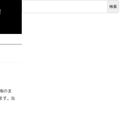
検索
！
南のま
す。 当