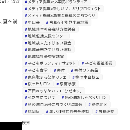
役割に分か
メディア掲載×少年院ボランティア
メディア掲載×新しいツナガリプロジェクト
メディア掲載×漁業と福祉のまちづくり
、夏を満
中田会
令和６年能登半島地震
地域共生社会在り方検討会
地域包括支援センター
地域歳末たすけあい募金
地域歳末たすけあい運動
地域福祉優秀実践賞
子どもボランティアサミット
子ども福祉委員
子ども食堂
寄付
寄付つき商品
東鳥取まちなかカフェ
桃の木台校区
桜ヶ丘サロン
泉南学寮
石田まちなかカフェ「ひだまり」
私たちについて
箱の浦おしゃべりサロン
箱の浦自治会まちづくり協議会
箱作地区
認知症
赤い羽根共同募金運動
農福連携
検索