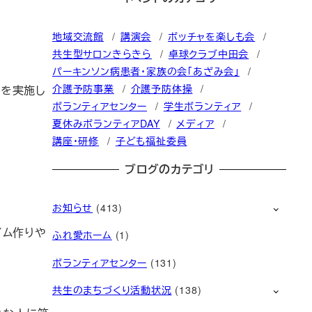
地域交流館
講演会
ボッチャを楽しも会
共生型サロンきらきら
卓球クラブ中田会
パーキンソン病患者・家族の会「あざみ会」
介護予防事業
介護予防体操
』を実施し
ボランティアセンター
学生ボランティア
夏休みボランティアDAY
メディア
講座・研修
子ども福祉委員
ブログのカテゴリ
お知らせ
(413)
イム作りや
ふれ愛ホーム
(1)
ボランティアセンター
(131)
共生のまちづくり活動状況
(138)