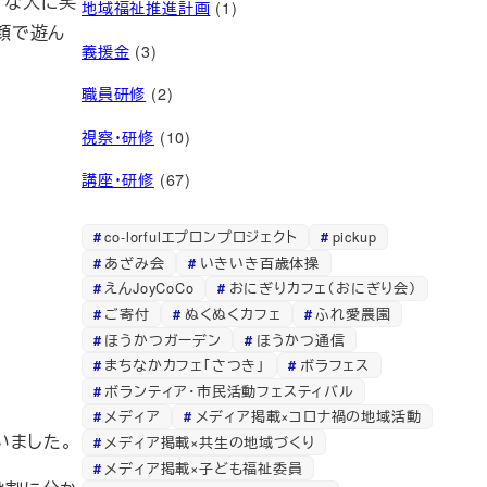
々な人に笑
地域福祉推進計画
(1)
顔で遊ん
義援金
(3)
職員研修
(2)
視察・研修
(10)
講座・研修
(67)
co-lorfulエプロンプロジェクト
pickup
あざみ会
いきいき百歳体操
えんJoyCoCo
おにぎりカフェ（おにぎり会）
ご寄付
ぬくぬくカフェ
ふれ愛農園
ほうかつガーデン
ほうかつ通信
まちなかカフェ「さつき」
ボラフェス
ボランティア・市民活動フェスティバル
メディア
メディア掲載×コロナ禍の地域活動
いました。
メディア掲載×共生の地域づくり
メディア掲載×子ども福祉委員