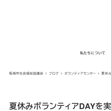
メ
イ
ン
コ
ン
テ
ン
私たちについて
ツ
へ
移
阪南市社会福祉協議会
ブログ
ボランティアセンター
夏休み
動
夏休みボランティアDAYを実