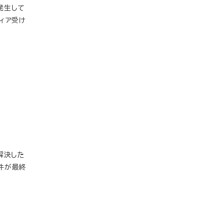
発生して
ィア受け
解決した
件が最終