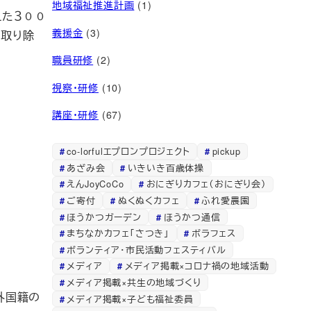
地域福祉推進計画
(1)
えた３００
義援金
(3)
を取り除
職員研修
(2)
視察・研修
(10)
講座・研修
(67)
co-lorfulエプロンプロジェクト
pickup
あざみ会
いきいき百歳体操
えんJoyCoCo
おにぎりカフェ（おにぎり会）
ご寄付
ぬくぬくカフェ
ふれ愛農園
ほうかつガーデン
ほうかつ通信
まちなかカフェ「さつき」
ボラフェス
ボランティア・市民活動フェスティバル
メディア
メディア掲載×コロナ禍の地域活動
メディア掲載×共生の地域づくり
外国籍の
メディア掲載×子ども福祉委員