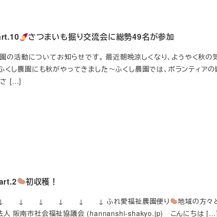
t.10
さつまいも掘り交流会に総勢49名が参加
園の活動についてお知らせです。 最近朝晩涼しくなり、ようやく秋の
ふくし農園にも秋がやってきました～ふくし農園では、ボランティアの
 […]
t.2
初収穫！
‼ ↓ ↓ ↓ ↓ ↓ ↓ ふれ愛福祉農園便り
地域の方々
 阪南市社会福祉協議会 (hannanshi-shakyo.jp) こんにちは […