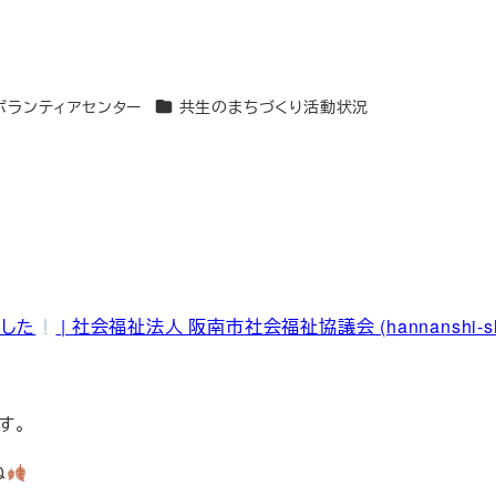
ゴリー
カテゴリー
ボランティアセンター
共生のまちづくり活動状況
した
| 社会福祉法人 阪南市社会福祉協議会 (hannanshi-sha
す。
ね