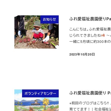
ふれ愛福祉農園便りPar
お知らせ
こんにちは。ふれ愛福祉農
じられてきましたね
～
一緒に5月頃に約300本のさ
2023年10月20日
投稿日
ふれ愛福祉農園便り Par
ボランティアセンター
※前回のブログはこちら
育ててます！ | 社会福祉法人