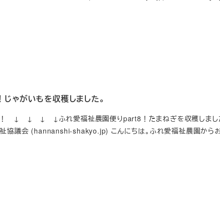
9！じゃがいもを収穫しました。
 ↓ ↓ ↓ ↓ふれ愛福祉農園便りpart8！たまねぎを収穫しました。
議会 (hannanshi-shakyo.jp) こんにちは。ふれ愛福祉農園か