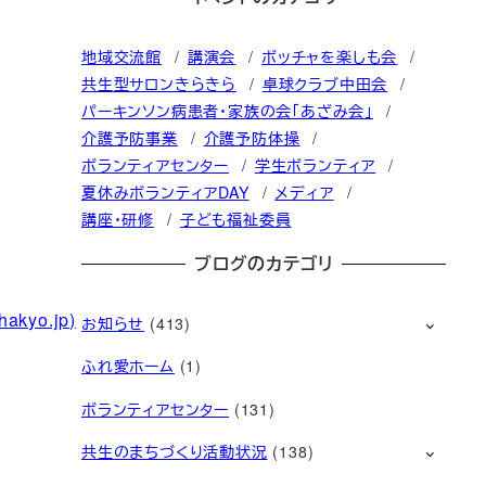
地域交流館
講演会
ボッチャを楽しも会
共生型サロンきらきら
卓球クラブ中田会
パーキンソン病患者・家族の会「あざみ会」
介護予防事業
介護予防体操
ボランティアセンター
学生ボランティア
夏休みボランティアDAY
メディア
講座・研修
子ども福祉委員
ブログのカテゴリ
kyo.jp)
お知らせ
(413)
ふれ愛ホーム
(1)
ボランティアセンター
(131)
共生のまちづくり活動状況
(138)