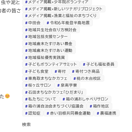
メディア掲載×少年院ボランティア
、虫や泥と
メディア掲載×新しいツナガリプロジェクト
加者の皆さ
メディア掲載×漁業と福祉のまちづくり
中田会
令和６年能登半島地震
地域共生社会在り方検討会
地域包括支援センター
地域歳末たすけあい募金
地域歳末たすけあい運動
地域福祉優秀実践賞
子どもボランティアサミット
子ども福祉委員
子ども食堂
寄付
寄付つき商品
東鳥取まちなかカフェ
桃の木台校区
桜ヶ丘サロン
泉南学寮
石田まちなかカフェ「ひだまり」
た
私たちについて
箱の浦おしゃべりサロン
箱の浦自治会まちづくり協議会
箱作地区
認知症
赤い羽根共同募金運動
農福連携
検索