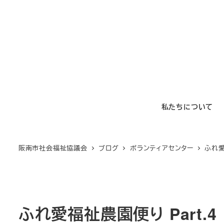
メ
イ
ン
コ
ン
テ
ン
私たちについて
ツ
へ
移
阪南市社会福祉協議会
ブログ
ボランティアセンター
ふれ愛
動
ふれ愛福祉農園便り Part.