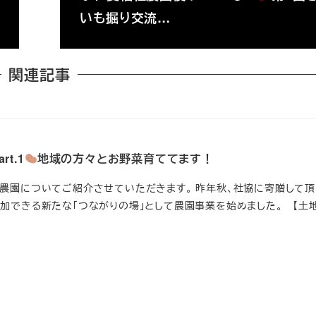
いも掘り交流…
関連記事
t.1
地域の方々とお野菜育ててます！
祉農園についてご紹介させていただきます。 昨年秋、社協に寄贈して
加できる新たな「つながりの場」として農園事業を始めました。 【土