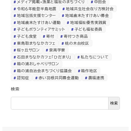
メディア掲載×漁業と福祉のまちづくり
中田会
令和６年能登半島地震
地域共生社会在り方検討会
地域包括支援センター
地域歳末たすけあい募金
地域歳末たすけあい運動
地域福祉優秀実践賞
子どもボランティアサミット
子ども福祉委員
子ども食堂
寄付
寄付つき商品
東鳥取まちなかカフェ
桃の木台校区
桜ヶ丘サロン
泉南学寮
石田まちなかカフェ「ひだまり」
私たちについて
箱の浦おしゃべりサロン
箱の浦自治会まちづくり協議会
箱作地区
認知症
赤い羽根共同募金運動
農福連携
検索
検索