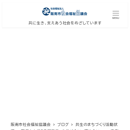
メ
イ
MENU
ン
共に生き、支えあう社会をめざしています
コ
ン
テ
ン
ツ
へ
移
動
阪南市社会福祉協議会
ブログ
共生のまちづくり活動状