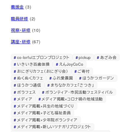
義援金
(3)
職員研修
(2)
視察・研修
(10)
講座・研修
(67)
co-lorfulエプロンプロジェクト
pickup
あざみ会
いきいき百歳体操
えんJoyCoCo
おにぎりカフェ（おにぎり会）
ご寄付
ぬくぬくカフェ
ふれ愛農園
ほうかつガーデン
ほうかつ通信
まちなかカフェ「さつき」
ボラフェス
ボランティア・市民活動フェスティバル
メディア
メディア掲載×コロナ禍の地域活動
メディア掲載×共生の地域づくり
メディア掲載×子ども福祉委員
メディア掲載×少年院ボランティア
メディア掲載×新しいツナガリプロジェクト