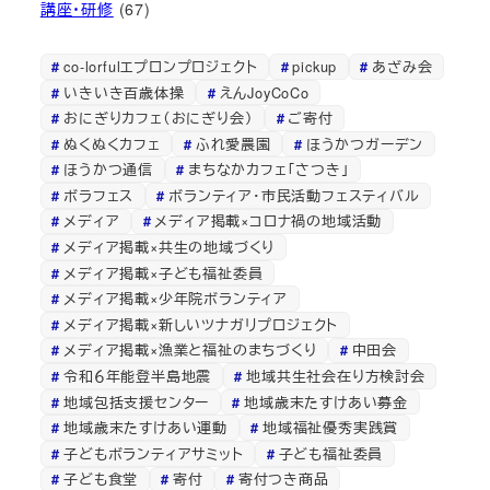
講座・研修
(67)
co-lorfulエプロンプロジェクト
pickup
あざみ会
いきいき百歳体操
えんJoyCoCo
おにぎりカフェ（おにぎり会）
ご寄付
ぬくぬくカフェ
ふれ愛農園
ほうかつガーデン
ほうかつ通信
まちなかカフェ「さつき」
ボラフェス
ボランティア・市民活動フェスティバル
メディア
メディア掲載×コロナ禍の地域活動
メディア掲載×共生の地域づくり
メディア掲載×子ども福祉委員
メディア掲載×少年院ボランティア
メディア掲載×新しいツナガリプロジェクト
メディア掲載×漁業と福祉のまちづくり
中田会
令和６年能登半島地震
地域共生社会在り方検討会
地域包括支援センター
地域歳末たすけあい募金
地域歳末たすけあい運動
地域福祉優秀実践賞
子どもボランティアサミット
子ども福祉委員
子ども食堂
寄付
寄付つき商品