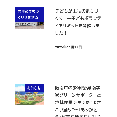
子どもが主役のまちづ
共生のまちづ
くり活動状況
くり ー子どもボランテ
ィアサミットを開催しま
した！
2025年11月14日
投稿日
阪南市の少年院:泉南学
お知らせ
寮グリーンサポーターと
地域住民で奏でた”よさ
こい踊り”〜「ありがと
う」が育む地域共生社会