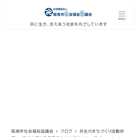
メ
イ
MENU
ン
共に生き、支えあう社会をめざしています
コ
ン
テ
ン
ツ
へ
移
動
阪南市社会福祉協議会
ブログ
共生のまちづくり活動状