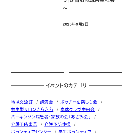
〜
2025年9月2日
投稿日
イベントのカテゴリ
地域交流館
講演会
ボッチャを楽しも会
共生型サロンきらきら
卓球クラブ中田会
パーキンソン病患者・家族の会「あざみ会」
介護予防事業
介護予防体操
ボランティアセンター
学生ボランティア