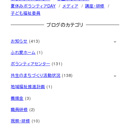
夏休みボランティアDAY
メディア
講座・研修
子ども福祉委員
ブログのカテゴリ
お知らせ
(413)
ふれ愛ホーム
(1)
ボランティアセンター
(131)
共生のまちづくり活動状況
(138)
地域福祉推進計画
(1)
義援金
(3)
職員研修
(2)
視察・研修
(10)