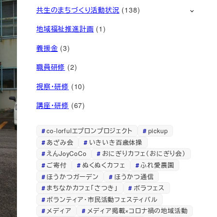
共生のまちづくり活動状況
(138)
地域福祉推進計画
(1)
義援金
(3)
職員研修
(2)
視察・研修
(10)
講座・研修
(67)
co-lorfulエプロンプロジェクト
pickup
あざみ会
いきいき百歳体操
えんJoyCoCo
おにぎりカフェ（おにぎり会）
ご寄付
ぬくぬくカフェ
ふれ愛農園
ほうかつガーデン
ほうかつ通信
まちなかカフェ「さつき」
ボラフェス
ボランティア・市民活動フェスティバル
メディア
メディア掲載×コロナ禍の地域活動