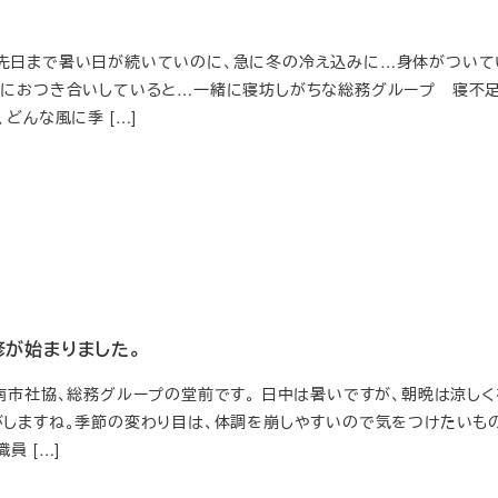
日まで暑い日が続いていのに、急に冬の冷え込みに…身体がついて
犬におつき合いしていると…一緒に寝坊しがちな総務グループ 寝
どんな風に季 […]
修が始まりました。
南市社協、総務グループの堂前です。 日中は暑いですが、朝晩は涼しく
がしますね。季節の変わり目は、体調を崩しやすいので気をつけたいも
員 […]