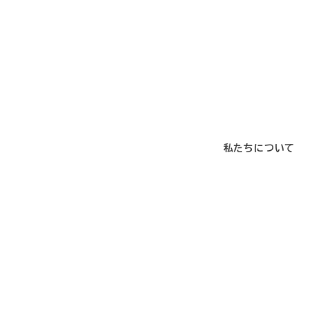
メ
イ
ン
コ
ン
テ
ン
私たちについて
ツ
へ
移
動