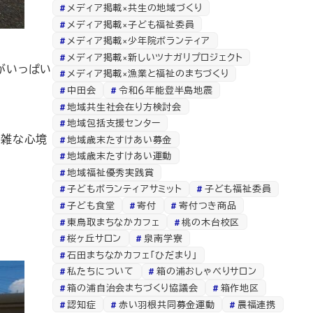
メディア掲載×共生の地域づくり
メディア掲載×子ども福祉委員
メディア掲載×少年院ボランティア
メディア掲載×新しいツナガリプロジェクト
がいっぱい
メディア掲載×漁業と福祉のまちづくり
中田会
令和６年能登半島地震
地域共生社会在り方検討会
地域包括支援センター
複雑な心境
地域歳末たすけあい募金
地域歳末たすけあい運動
地域福祉優秀実践賞
子どもボランティアサミット
子ども福祉委員
子ども食堂
寄付
寄付つき商品
東鳥取まちなかカフェ
桃の木台校区
桜ヶ丘サロン
泉南学寮
石田まちなかカフェ「ひだまり」
私たちについて
箱の浦おしゃべりサロン
箱の浦自治会まちづくり協議会
箱作地区
認知症
赤い羽根共同募金運動
農福連携