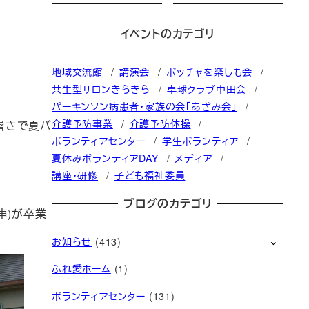
イベントのカテゴリ
地域交流館
講演会
ボッチャを楽しも会
共生型サロンきらきら
卓球クラブ中田会
パーキンソン病患者・家族の会「あざみ会」
介護予防事業
介護予防体操
暑さで夏バ
ボランティアセンター
学生ボランティア
夏休みボランティアDAY
メディア
講座・研修
子ども福祉委員
ブログのカテゴリ
車)が卒業
お知らせ
(413)
ふれ愛ホーム
(1)
ボランティアセンター
(131)