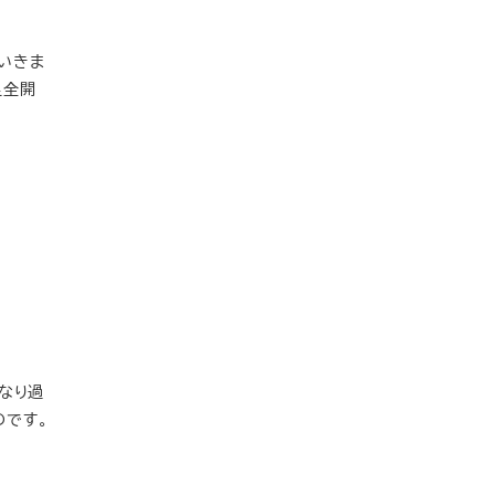
いきま
不足全開
なり過
のです。