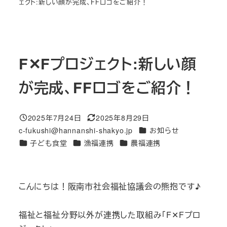
ェクト:新しい顔が完成、FFロゴをご紹介！
F✕Fプロジェクト:新しい顔
が完成、FFロゴをご紹介！
2025年7月24日
2025年8月29日
投稿日
更新日
カテゴリー
c-fukushi@hannanshi-shakyo.jp
お知らせ
著
カテゴリー
カテゴリー
カテゴリー
子ども食堂
漁福連携
農福連携
者
こんにちは！阪南市社会福祉協議会の熊抱です♪
福祉と福祉分野以外が連携した取組み「F✕Fプロ