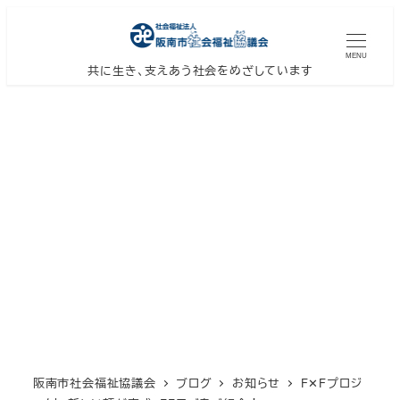
メ
イ
MENU
ン
共に生き、支えあう社会をめざしています
コ
ン
テ
ン
ツ
へ
移
動
阪南市社会福祉協議会
ブログ
お知らせ
F✕Fプロジ