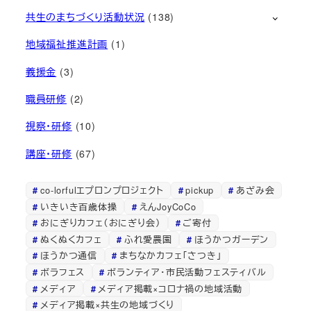
共生のまちづくり活動状況
(138)
地域福祉推進計画
(1)
義援金
(3)
職員研修
(2)
視察・研修
(10)
講座・研修
(67)
co-lorfulエプロンプロジェクト
pickup
あざみ会
いきいき百歳体操
えんJoyCoCo
おにぎりカフェ（おにぎり会）
ご寄付
ぬくぬくカフェ
ふれ愛農園
ほうかつガーデン
ほうかつ通信
まちなかカフェ「さつき」
ボラフェス
ボランティア・市民活動フェスティバル
メディア
メディア掲載×コロナ禍の地域活動
メディア掲載×共生の地域づくり