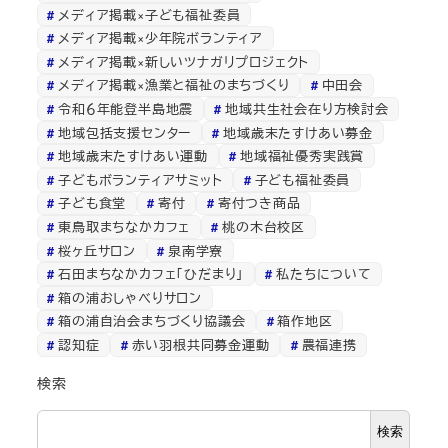
メディア掲載×子ども福祉委員
メディア掲載×少年院ボランティア
メディア掲載×新しいツナガリプロジェクト
メディア掲載×漁業と福祉のまちづくり
中田会
令和６年能登半島地震
地域共生社会在り方検討会
地域包括支援センター
地域歳末たすけあい募金
地域歳末たすけあい運動
地域福祉優秀実践賞
子どもボランティアサミット
子ども福祉委員
子ども食堂
寄付
寄付つき商品
東鳥取まちなかカフェ
桃の木台校区
桜ヶ丘サロン
泉南学寮
石田まちなかカフェ「ひだまり」
私たちについて
箱の浦おしゃべりサロン
箱の浦自治会まちづくり協議会
箱作地区
認知症
赤い羽根共同募金運動
農福連携
検索
検索