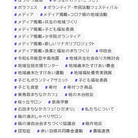
ボラフェス
ボランティア・市民活動フェスティバル
メディア
メディア掲載×コロナ禍の地域活動
メディア掲載×共生の地域づくり
メディア掲載×子ども福祉委員
メディア掲載×少年院ボランティア
メディア掲載×新しいツナガリプロジェクト
メディア掲載×漁業と福祉のまちづくり
中田会
令和６年能登半島地震
地域共生社会在り方検討会
地域包括支援センター
地域歳末たすけあい募金
地域歳末たすけあい運動
地域福祉優秀実践賞
子どもボランティアサミット
子ども福祉委員
子ども食堂
寄付
寄付つき商品
東鳥取まちなかカフェ
桃の木台校区
桜ヶ丘サロン
泉南学寮
石田まちなかカフェ「ひだまり」
私たちについて
箱の浦おしゃべりサロン
箱の浦自治会まちづくり協議会
箱作地区
認知症
赤い羽根共同募金運動
農福連携