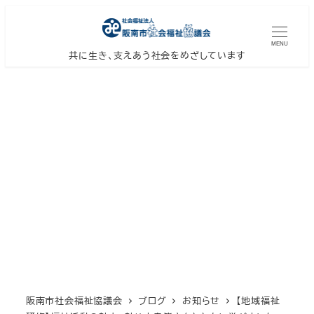
メ
イ
MENU
ン
共に生き、支えあう社会をめざしています
コ
ン
テ
ン
ツ
へ
移
動
阪南市社会福祉協議会
ブログ
お知らせ
【地域福祉