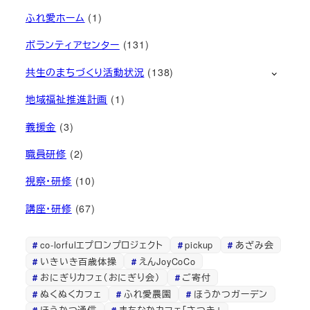
ふれ愛ホーム
(1)
ボランティアセンター
(131)
共生のまちづくり活動状況
(138)
地域福祉推進計画
(1)
義援金
(3)
職員研修
(2)
視察・研修
(10)
講座・研修
(67)
co-lorfulエプロンプロジェクト
pickup
あざみ会
いきいき百歳体操
えんJoyCoCo
おにぎりカフェ（おにぎり会）
ご寄付
ぬくぬくカフェ
ふれ愛農園
ほうかつガーデン
ほうかつ通信
まちなかカフェ「さつき」