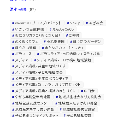
講座・研修
(67)
co-lorfulエプロンプロジェクト
pickup
あざみ会
いきいき百歳体操
えんJoyCoCo
おにぎりカフェ（おにぎり会）
ご寄付
ぬくぬくカフェ
ふれ愛農園
ほうかつガーデン
ほうかつ通信
まちなかカフェ「さつき」
ボラフェス
ボランティア・市民活動フェスティバル
メディア
メディア掲載×コロナ禍の地域活動
メディア掲載×共生の地域づくり
メディア掲載×子ども福祉委員
メディア掲載×少年院ボランティア
メディア掲載×新しいツナガリプロジェクト
メディア掲載×漁業と福祉のまちづくり
中田会
令和６年能登半島地震
地域共生社会在り方検討会
地域包括支援センター
地域歳末たすけあい募金
地域歳末たすけあい運動
地域福祉優秀実践賞
子どもボランティアサミット
子ども福祉委員