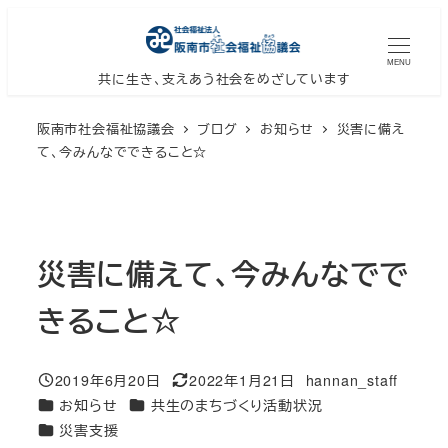
メ
イ
MENU
ン
共に生き、支えあう社会をめざしています
コ
阪南市社会福祉協議会
ブログ
お知らせ
災害に備え
ン
て、今みんなでできること☆
テ
ン
ツ
へ
災害に備えて、今みんなでで
移
動
きること☆
2019年6月20日
2022年1月21日
hannan_staff
投稿日
更新日
著
カテゴリー
カテゴリー
お知らせ
共生のまちづくり活動状況
者
カテゴリー
災害支援