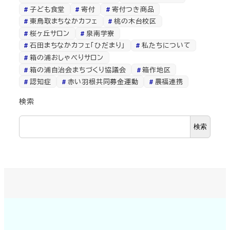
子ども食堂
寄付
寄付つき商品
東鳥取まちなかカフェ
桃の木台校区
桜ヶ丘サロン
泉南学寮
石田まちなかカフェ「ひだまり」
私たちについて
箱の浦おしゃべりサロン
箱の浦自治会まちづくり協議会
箱作地区
認知症
赤い羽根共同募金運動
農福連携
検索
検索