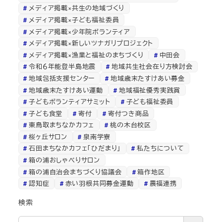
メディア掲載×共生の地域づくり
メディア掲載×子ども福祉委員
メディア掲載×少年院ボランティア
メディア掲載×新しいツナガリプロジェクト
メディア掲載×漁業と福祉のまちづくり
中田会
令和６年能登半島地震
地域共生社会在り方検討会
地域包括支援センター
地域歳末たすけあい募金
地域歳末たすけあい運動
地域福祉優秀実践賞
子どもボランティアサミット
子ども福祉委員
子ども食堂
寄付
寄付つき商品
東鳥取まちなかカフェ
桃の木台校区
桜ヶ丘サロン
泉南学寮
石田まちなかカフェ「ひだまり」
私たちについて
箱の浦おしゃべりサロン
箱の浦自治会まちづくり協議会
箱作地区
認知症
赤い羽根共同募金運動
農福連携
検索