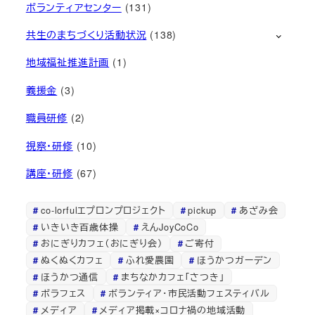
ボランティアセンター
(131)
共生のまちづくり活動状況
(138)
地域福祉推進計画
(1)
義援金
(3)
職員研修
(2)
視察・研修
(10)
講座・研修
(67)
co-lorfulエプロンプロジェクト
pickup
あざみ会
いきいき百歳体操
えんJoyCoCo
おにぎりカフェ（おにぎり会）
ご寄付
ぬくぬくカフェ
ふれ愛農園
ほうかつガーデン
ほうかつ通信
まちなかカフェ「さつき」
ボラフェス
ボランティア・市民活動フェスティバル
メディア
メディア掲載×コロナ禍の地域活動