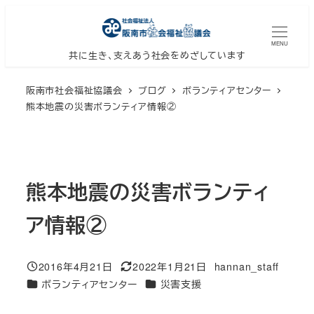
メ
イ
MENU
ン
共に生き、支えあう社会をめざしています
コ
阪南市社会福祉協議会
ブログ
ボランティアセンター
ン
熊本地震の災害ボランティア情報②
テ
ン
ツ
へ
熊本地震の災害ボランティ
移
動
ア情報②
2016年4月21日
2022年1月21日
hannan_staff
投稿日
更新日
著
カテゴリー
カテゴリー
ボランティアセンター
災害支援
者