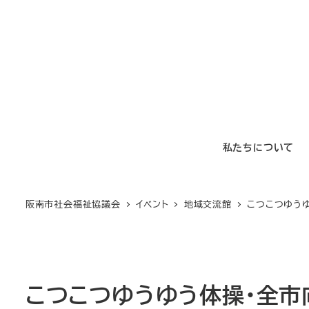
メ
イ
ン
コ
ン
テ
ン
私たちについて
ツ
へ
移
阪南市社会福祉協議会
イベント
地域交流館
こつこつゆうゆ
動
こつこつゆうゆう体操・全市向