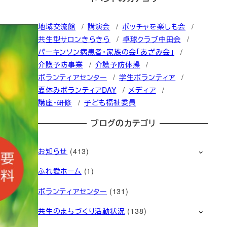
地域交流館
講演会
ボッチャを楽しも会
共生型サロンきらきら
卓球クラブ中田会
パーキンソン病患者・家族の会「あざみ会」
介護予防事業
介護予防体操
ボランティアセンター
学生ボランティア
夏休みボランティアDAY
メディア
講座・研修
子ども福祉委員
ブログのカテゴリ
お知らせ
(413)
ふれ愛ホーム
(1)
ボランティアセンター
(131)
共生のまちづくり活動状況
(138)