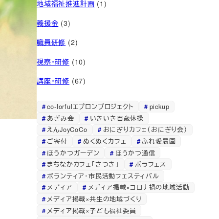
地域福祉推進計画
(1)
義援金
(3)
職員研修
(2)
視察・研修
(10)
講座・研修
(67)
co-lorfulエプロンプロジェクト
pickup
あざみ会
いきいき百歳体操
えんJoyCoCo
おにぎりカフェ（おにぎり会）
ご寄付
ぬくぬくカフェ
ふれ愛農園
ほうかつガーデン
ほうかつ通信
まちなかカフェ「さつき」
ボラフェス
ボランティア・市民活動フェスティバル
メディア
メディア掲載×コロナ禍の地域活動
メディア掲載×共生の地域づくり
メディア掲載×子ども福祉委員