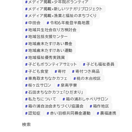
メディア掲載×少年院ボランティア
メディア掲載×新しいツナガリプロジェクト
メディア掲載×漁業と福祉のまちづくり
中田会
令和６年能登半島地震
地域共生社会在り方検討会
地域包括支援センター
地域歳末たすけあい募金
地域歳末たすけあい運動
地域福祉優秀実践賞
子どもボランティアサミット
子ども福祉委員
子ども食堂
寄付
寄付つき商品
東鳥取まちなかカフェ
桃の木台校区
桜ヶ丘サロン
泉南学寮
石田まちなかカフェ「ひだまり」
私たちについて
箱の浦おしゃべりサロン
箱の浦自治会まちづくり協議会
箱作地区
認知症
赤い羽根共同募金運動
農福連携
検索