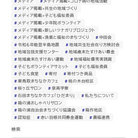
メディア
メディア掲載×コロナ禍の地域活動
メディア掲載×共生の地域づくり
メディア掲載×子ども福祉委員
メディア掲載×少年院ボランティア
メディア掲載×新しいツナガリプロジェクト
メディア掲載×漁業と福祉のまちづくり
中田会
令和６年能登半島地震
地域共生社会在り方検討会
地域包括支援センター
地域歳末たすけあい募金
地域歳末たすけあい運動
地域福祉優秀実践賞
子どもボランティアサミット
子ども福祉委員
子ども食堂
寄付
寄付つき商品
東鳥取まちなかカフェ
桃の木台校区
桜ヶ丘サロン
泉南学寮
石田まちなかカフェ「ひだまり」
私たちについて
箱の浦おしゃべりサロン
箱の浦自治会まちづくり協議会
箱作地区
認知症
赤い羽根共同募金運動
農福連携
検索