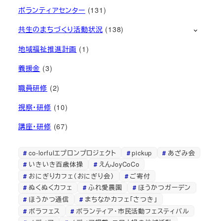
ボランティアセンター
(131)
共生のまちづくり活動状況
(138)
地域福祉推進計画
(1)
義援金
(3)
職員研修
(2)
視察・研修
(10)
講座・研修
(67)
co-lorfulエプロンプロジェクト
pickup
あざみ会
いきいき百歳体操
えんJoyCoCo
おにぎりカフェ（おにぎり会）
ご寄付
ぬくぬくカフェ
ふれ愛農園
ほうかつガーデン
ほうかつ通信
まちなかカフェ「さつき」
ボラフェス
ボランティア・市民活動フェスティバル