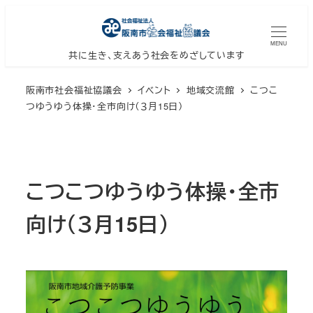
メ
イ
MENU
ン
共に生き、支えあう社会をめざしています
コ
阪南市社会福祉協議会
イベント
地域交流館
こつこ
ン
つゆうゆう体操・全市向け（３月15日）
テ
ン
ツ
へ
こつこつゆうゆう体操・全市
移
動
向け（３月15日）