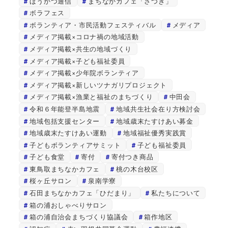
ほうかつ通信
まちなかカフェ「さつき」
ボラフェス
ボランティア・市民活動フェスティバル
メディア
メディア掲載×コロナ禍の地域活動
メディア掲載×共生の地域づくり
メディア掲載×子ども福祉委員
メディア掲載×少年院ボランティア
メディア掲載×新しいツナガリプロジェクト
メディア掲載×漁業と福祉のまちづくり
中田会
令和６年能登半島地震
地域共生社会在り方検討会
地域包括支援センター
地域歳末たすけあい募金
地域歳末たすけあい運動
地域福祉優秀実践賞
子どもボランティアサミット
子ども福祉委員
子ども食堂
寄付
寄付つき商品
東鳥取まちなかカフェ
桃の木台校区
桜ヶ丘サロン
泉南学寮
石田まちなかカフェ「ひだまり」
私たちについて
箱の浦おしゃべりサロン
箱の浦自治会まちづくり協議会
箱作地区