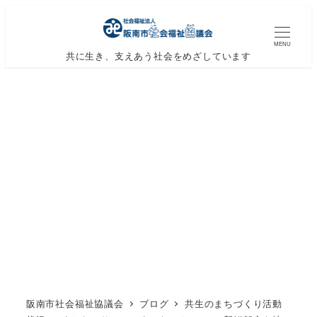
メ
イ
MENU
ン
共に生き、支えあう社会をめざしています
コ
ン
テ
ン
ツ
へ
移
動
阪南市社会福祉協議会
ブログ
共生のまちづくり活動