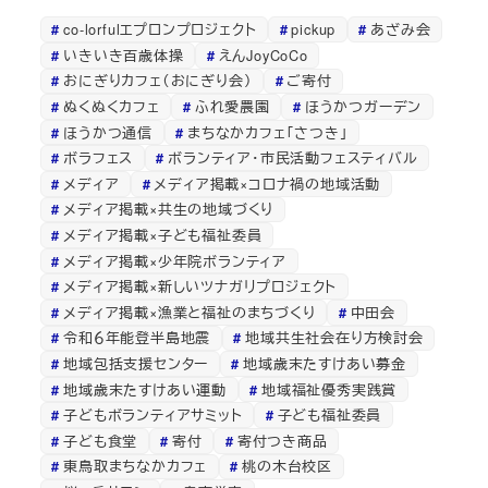
co-lorfulエプロンプロジェクト
pickup
あざみ会
いきいき百歳体操
えんJoyCoCo
おにぎりカフェ（おにぎり会）
ご寄付
ぬくぬくカフェ
ふれ愛農園
ほうかつガーデン
ほうかつ通信
まちなかカフェ「さつき」
ボラフェス
ボランティア・市民活動フェスティバル
メディア
メディア掲載×コロナ禍の地域活動
メディア掲載×共生の地域づくり
メディア掲載×子ども福祉委員
メディア掲載×少年院ボランティア
メディア掲載×新しいツナガリプロジェクト
メディア掲載×漁業と福祉のまちづくり
中田会
令和６年能登半島地震
地域共生社会在り方検討会
地域包括支援センター
地域歳末たすけあい募金
地域歳末たすけあい運動
地域福祉優秀実践賞
子どもボランティアサミット
子ども福祉委員
子ども食堂
寄付
寄付つき商品
東鳥取まちなかカフェ
桃の木台校区