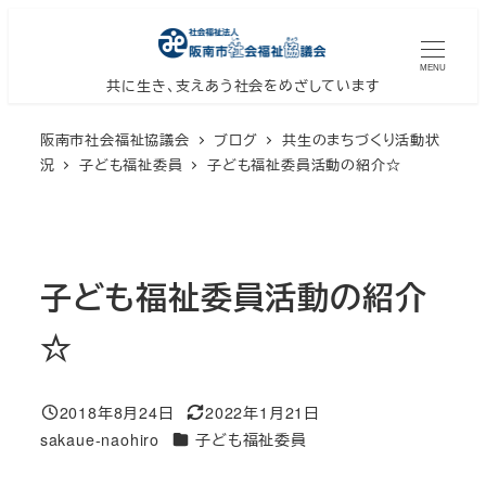
メ
イ
MENU
ン
共に生き、支えあう社会をめざしています
コ
阪南市社会福祉協議会
ブログ
共生のまちづくり活動状
ン
況
子ども福祉委員
子ども福祉委員活動の紹介☆
テ
ン
ツ
へ
子ども福祉委員活動の紹介
移
動
☆
2018年8月24日
2022年1月21日
投稿日
更新日
カテゴリー
sakaue-naohiro
子ども福祉委員
著
者