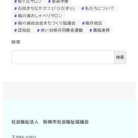
桜ヶ丘サロン
泉南学寮
石田まちなかカフェ「ひだまり」
私たちについて
箱の浦おしゃべりサロン
箱の浦自治会まちづくり協議会
箱作地区
認知症
赤い羽根共同募金運動
農福連携
検索
検索
社会福祉法人 阪南市社会福祉協議会
〒599-0201