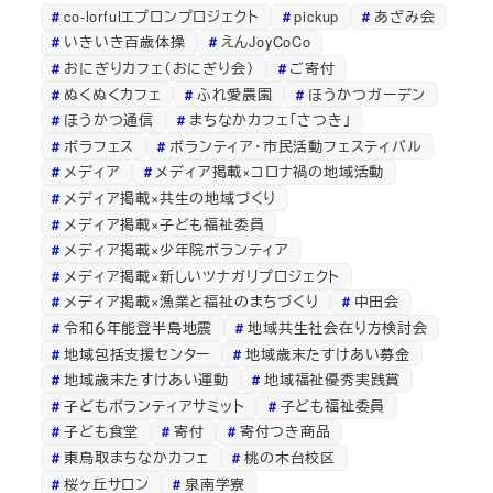
co-lorfulエプロンプロジェクト
pickup
あざみ会
いきいき百歳体操
えんJoyCoCo
おにぎりカフェ（おにぎり会）
ご寄付
ぬくぬくカフェ
ふれ愛農園
ほうかつガーデン
ほうかつ通信
まちなかカフェ「さつき」
ボラフェス
ボランティア・市民活動フェスティバル
メディア
メディア掲載×コロナ禍の地域活動
メディア掲載×共生の地域づくり
メディア掲載×子ども福祉委員
メディア掲載×少年院ボランティア
メディア掲載×新しいツナガリプロジェクト
メディア掲載×漁業と福祉のまちづくり
中田会
令和６年能登半島地震
地域共生社会在り方検討会
地域包括支援センター
地域歳末たすけあい募金
地域歳末たすけあい運動
地域福祉優秀実践賞
子どもボランティアサミット
子ども福祉委員
子ども食堂
寄付
寄付つき商品
東鳥取まちなかカフェ
桃の木台校区
桜ヶ丘サロン
泉南学寮