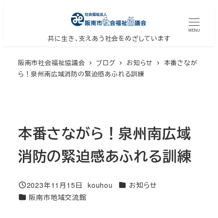
メ
イ
MENU
ン
共に生き、支えあう社会をめざしています
コ
阪南市社会福祉協議会
ブログ
お知らせ
本番さなが
ン
ら！泉州南広域消防の緊迫感あふれる訓練
テ
ン
ツ
へ
本番さながら！泉州南広域
移
動
消防の緊迫感あふれる訓練
カテゴリー
2023年11月15日
kouhou
お知らせ
投稿日
著
カテゴリー
阪南市地域交流館
者