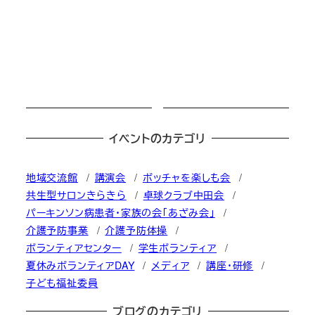
投稿日
イベントのカテゴリ
地域交流館
講演会
ボッチャを楽しも会
共生型サロンきらきら
卓球クラブ中田会
パーキンソン病患者・家族の会「あざみ会」
介護予防事業
介護予防体操
ボランティアセンター
学生ボランティア
夏休みボランティアDAY
メディア
講座・研修
子ども福祉委員
ブログのカテゴリ