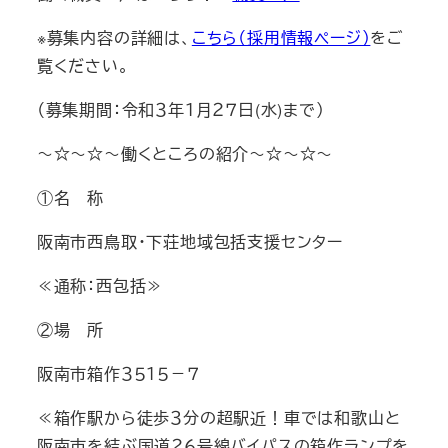
※募集内容の詳細は、
こちら（採用情報ページ）
をご
覧ください。
（募集期間：令和３年１月２７日(水)まで）
～☆～☆～働くところの紹介～☆～☆～
①名 称
阪南市西鳥取・下荘地域包括支援センター
≪通称：西包括≫
②場 所
阪南市箱作３５１５－７
≪箱作駅から徒歩３分の超駅近！車では和歌山と
阪南市を結ぶ国道２６号線バイパスの箱作ランプを