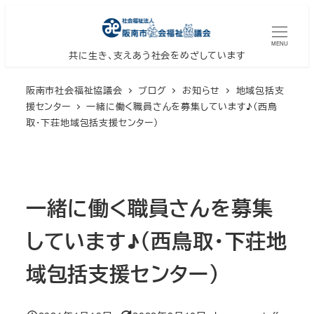
メ
イ
MENU
ン
共に生き、支えあう社会をめざしています
コ
阪南市社会福祉協議会
ブログ
お知らせ
地域包括支
ン
援センター
一緒に働く職員さんを募集しています♪（西鳥
テ
取・下荘地域包括支援センター）
ン
ツ
へ
移
一緒に働く職員さんを募集
動
しています♪（西鳥取・下荘地
域包括支援センター）