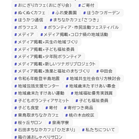
おにぎりカフェ（おにぎり会）
ご寄付
ぬくぬくカフェ
ふれ愛農園
ほうかつガーデン
ほうかつ通信
まちなかカフェ「さつき」
ボラフェス
ボランティア・市民活動フェスティバル
メディア
メディア掲載×コロナ禍の地域活動
メディア掲載×共生の地域づくり
メディア掲載×子ども福祉委員
メディア掲載×少年院ボランティア
メディア掲載×新しいツナガリプロジェクト
メディア掲載×漁業と福祉のまちづくり
中田会
令和６年能登半島地震
地域共生社会在り方検討会
地域包括支援センター
地域歳末たすけあい募金
地域歳末たすけあい運動
地域福祉優秀実践賞
子どもボランティアサミット
子ども福祉委員
子ども食堂
寄付
寄付つき商品
東鳥取まちなかカフェ
桃の木台校区
桜ヶ丘サロン
泉南学寮
石田まちなかカフェ「ひだまり」
私たちについて
箱の浦おしゃべりサロン