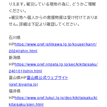
りえます。被災している現地の為に、どうかご理解
ください。
※被災地へ個人からの救援物資は受け付けておりま
せん。詳細は下記より確認してください。
石川県
HP
https://www.pref.ishikawa.lg.jp/kousei/kanri/
2024jishin.html
新潟県
HP
https://www.pref.niigata.lg.jp/sec/kikitaisaku/
240101jishin.html
富山県HP
富山県公式ウェブサイト
(pref.toyama.jp)
福井県
HP
https://www.pref.fukui.lg.jp/doc/kikitaisaku/ki
kitaisaku/sien.html