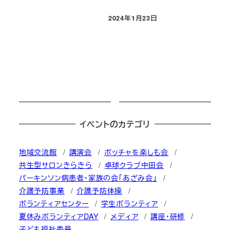
2024年1月23日
投稿日
イベントのカテゴリ
地域交流館
講演会
ボッチャを楽しも会
共生型サロンきらきら
卓球クラブ中田会
パーキンソン病患者・家族の会「あざみ会」
介護予防事業
介護予防体操
ボランティアセンター
学生ボランティア
夏休みボランティアDAY
メディア
講座・研修
子ども福祉委員