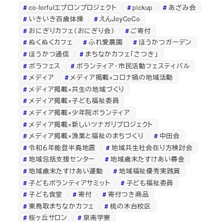
co-lorfulエプロンプロジェクト
pickup
あざみ会
いきいき百歳体操
えんJoyCoCo
おにぎりカフェ（おにぎり会）
ご寄付
ぬくぬくカフェ
ふれ愛農園
ほうかつガーデン
ほうかつ通信
まちなかカフェ「さつき」
ボラフェス
ボランティア・市民活動フェスティバル
メディア
メディア掲載×コロナ禍の地域活動
メディア掲載×共生の地域づくり
メディア掲載×子ども福祉委員
メディア掲載×少年院ボランティア
メディア掲載×新しいツナガリプロジェクト
メディア掲載×漁業と福祉のまちづくり
中田会
令和６年能登半島地震
地域共生社会在り方検討会
地域包括支援センター
地域歳末たすけあい募金
地域歳末たすけあい運動
地域福祉優秀実践賞
子どもボランティアサミット
子ども福祉委員
子ども食堂
寄付
寄付つき商品
東鳥取まちなかカフェ
桃の木台校区
桜ヶ丘サロン
泉南学寮