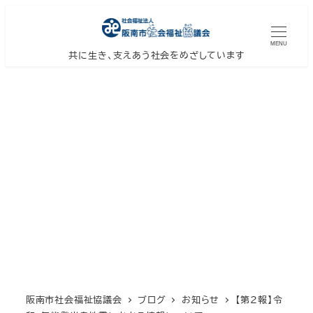
メ
イ
MENU
ン
共に生き、支えあう社会をめざしています
コ
ン
テ
ン
ツ
へ
移
動
阪南市社会福祉協議会
ブログ
お知らせ
【第２報】令